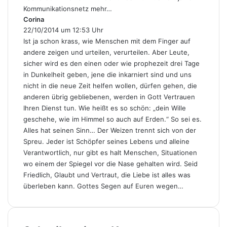
Kommunikationsnetz mehr…
Corina
s
22/10/2014 um 12:53 Uhr
a
g
Ist ja schon krass, wie Menschen mit dem Finger auf
t
andere zeigen und urteilen, verurteilen. Aber Leute,
:
sicher wird es den einen oder wie prophezeit drei Tage
in Dunkelheit geben, jene die inkarniert sind und uns
nicht in die neue Zeit helfen wollen, dürfen gehen, die
anderen übrig gebliebenen, werden in Gott Vertrauen
Ihren Dienst tun. Wie heißt es so schön: „dein Wille
geschehe, wie im Himmel so auch auf Erden.“ So sei es.
Alles hat seinen Sinn… Der Weizen trennt sich von der
Spreu. Jeder ist Schöpfer seines Lebens und alleine
Verantwortlich, nur gibt es halt Menschen, Situationen
wo einem der Spiegel vor die Nase gehalten wird. Seid
Friedlich, Glaubt und Vertraut, die Liebe ist alles was
überleben kann. Gottes Segen auf Euren wegen…