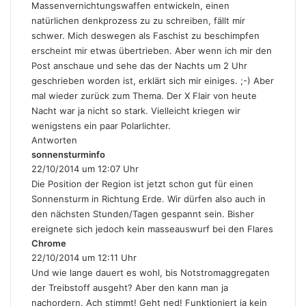
Massenvernichtungswaffen entwickeln, einen
natürlichen denkprozess zu zu schreiben, fällt mir
schwer. Mich deswegen als Faschist zu beschimpfen
erscheint mir etwas übertrieben. Aber wenn ich mir den
Post anschaue und sehe das der Nachts um 2 Uhr
geschrieben worden ist, erklärt sich mir einiges. ;-) Aber
mal wieder zurück zum Thema. Der X Flair von heute
Nacht war ja nicht so stark. Vielleicht kriegen wir
wenigstens ein paar Polarlichter.
Antworten
sonnensturminfo
s
22/10/2014 um 12:07 Uhr
a
g
Die Position der Region ist jetzt schon gut für einen
t
Sonnensturm in Richtung Erde. Wir dürfen also auch in
:
den nächsten Stunden/Tagen gespannt sein. Bisher
ereignete sich jedoch kein masseauswurf bei den Flares
Chrome
s
22/10/2014 um 12:11 Uhr
a
g
Und wie lange dauert es wohl, bis Notstromaggregaten
t
der Treibstoff ausgeht? Aber den kann man ja
:
nachordern. Ach stimmt! Geht ned! Funktioniert ja kein