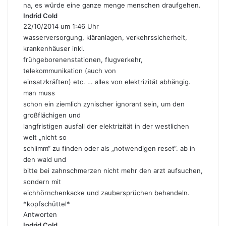
:
na, es würde eine ganze menge menschen draufgehen.
Indrid Cold
s
22/10/2014 um 1:46 Uhr
a
g
wasserversorgung, kläranlagen, verkehrssicherheit,
t
krankenhäuser inkl.
:
frühgeborenenstationen, flugverkehr,
telekommunikation (auch von
einsatzkräften) etc. … alles von elektrizität abhängig.
man muss
schon ein ziemlich zynischer ignorant sein, um den
großflächigen und
langfristigen ausfall der elektrizität in der westlichen
welt „nicht so
schlimm“ zu finden oder als „notwendigen reset“. ab in
den wald und
bitte bei zahnschmerzen nicht mehr den arzt aufsuchen,
sondern mit
eichhörnchenkacke und zaubersprüchen behandeln.
*kopfschüttel*
Antworten
Indrid Cold
s