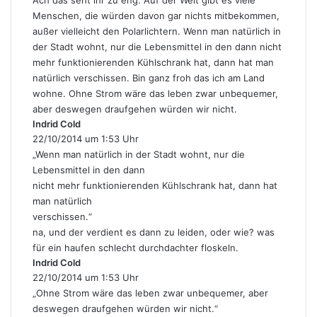
Ach das seht ihr zu eng. Auf der Welt gibt es viele
t
Menschen, die würden davon gar nichts mitbekommen,
:
außer vielleicht den Polarlichtern. Wenn man natürlich in
der Stadt wohnt, nur die Lebensmittel in den dann nicht
mehr funktionierenden Kühlschrank hat, dann hat man
natürlich verschissen. Bin ganz froh das ich am Land
wohne. Ohne Strom wäre das leben zwar unbequemer,
aber deswegen draufgehen würden wir nicht.
Indrid Cold
s
22/10/2014 um 1:53 Uhr
a
g
„Wenn man natürlich in der Stadt wohnt, nur die
t
Lebensmittel in den dann
:
nicht mehr funktionierenden Kühlschrank hat, dann hat
man natürlich
verschissen.“
na, und der verdient es dann zu leiden, oder wie? was
für ein haufen schlecht durchdachter floskeln.
Indrid Cold
s
22/10/2014 um 1:53 Uhr
a
g
„Ohne Strom wäre das leben zwar unbequemer, aber
t
deswegen draufgehen würden wir nicht.“