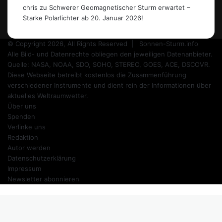
chris
zu
Schwerer Geomagnetischer Sturm erwartet –
Starke Polarlichter ab 20. Januar 2026!
© Copyright 2026, All Rights Reserved |
Sonnen-Sturm.info
Alle Bild- und Datenrechte obliegen den jeweiligen Datenanbieter.
Quelle: NASA, NOAA, SDO, SOHO, STEREO, GOES, ACE, DSCOVR.
Diese Webseite betreibt kostenlos die Zusammenführung
verschiedener Instrumente und dient rein der Informationen über
aktuelles Weltraumwetter.
Über uns
Spenden
Verlinke uns
Redaktion
Autor werden
Datenschutzerklärung
Impressum
Newsletter abonnieren
Schaltfläche
"Zurück
zum
Anfang"