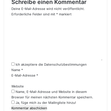
Schreibe einen Kommentar
Deine E-Mail-Adresse wird nicht veröffentlicht.
Erforderliche Felder sind mit
*
markiert
K
o
m
m
e
n
t
a
r
Ich akzeptiere die
Datenschutzbestimmungen
*
Name
*
E-Mail-Adresse
*
Website
Name, E-Mail-Adresse und Website in diesem
Browser für meinen nächsten Kommentar speichern.
Ja, füge mich zu der Mailingliste hinzu!