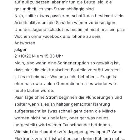
auf null zu setzen, aber mir tun die Leute leid, die
gesundheitlich vom Strom abhängig sind.
Naja, sollte etwas passieren, schafft das bestimmt viele
Arbeitsplätze um die Schäden wieder zu beseitigen.
Und der Jugend schadet es bestimmt nicht, mal ein paar
Wochen ohne Facebook und Iphone zu sein.
Antworten
jokger
s
21/10/2014 um 15:33 Uhr
a
g
Moin, also wenn eine Sonneneruption so gewaltig ist,
t
dass hier die elektronischen Bauteile zerstört werden-
:
ist es mit ein paar Wochen nicht behoben… Frage is
eher nach wie vielen Generationen alles wieder wie
heute laufen würde.
Paar Tage ohne Strom beginnen die Plünderungen und
später wenn alles an haltbar gemachter Nahrung
aufgebraucht ist (was schnell geht denn die Märkte
werden nicht neu beliefert, oder gar was neues
hergestellt) wird wieder Tauschhandel betrieben.
Wie sind überhaupt Akw´s dagegen gewappnet? Wenn
Elektronik zerstört ist gibt es auch keine Kühlung mehr…