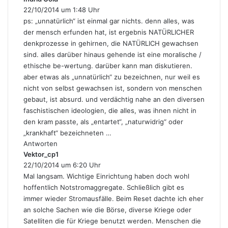
22/10/2014 um 1:48 Uhr
a
g
ps: „unnatürlich“ ist einmal gar nichts. denn alles, was
t
der mensch erfunden hat, ist ergebnis NATÜRLICHER
:
denkprozesse in gehirnen, die NATÜRLICH gewachsen
sind. alles darüber hinaus gehende ist eine moralische /
ethische be-wertung. darüber kann man diskutieren.
aber etwas als „unnatürlich“ zu bezeichnen, nur weil es
nicht von selbst gewachsen ist, sondern von menschen
gebaut, ist absurd. und verdächtig nahe an den diversen
faschistischen ideologien, die alles, was ihnen nicht in
den kram passte, als „entartet“, „naturwidrig“ oder
„krankhaft“ bezeichneten …
Antworten
Vektor_cp1
s
22/10/2014 um 6:20 Uhr
a
g
Mal langsam. Wichtige Einrichtung haben doch wohl
t
hoffentlich Notstromaggregate. Schließlich gibt es
:
immer wieder Stromausfälle. Beim Reset dachte ich eher
an solche Sachen wie die Börse, diverse Kriege oder
Satelliten die für Kriege benutzt werden. Menschen die