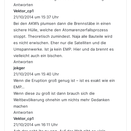
Antworten
Vektor_cp1
s
21/10/2014 um 15:37 Uhr
a
g
Bei den AKW’s plumsen dann die Brennstäbe in einen
t
sichere Hülle, welche den Atomarenzerfallsprozess
:
stoppt. Theoretisch zumindest. Naja alle Bauteile wird
es nicht erwischen. Eher nur die Satelliten und die
Umspannwerke. Ist ja kein EMP. Hier und da brennt es
vielleicht auch ein bischen.
Antworten
jokger
s
21/10/2014 um 15:40 Uhr
a
g
Wenn die Eruption groß genug ist – ist es exakt wie ein
t
EMP…
:
Wenn diese zu groß ist dann brauch sich die
Weltbevölkerung ohnehin um nichts mehr Gedanken
machen
Antworten
Vektor_cp1
s
21/10/2014 um 16:11 Uhr
a
g