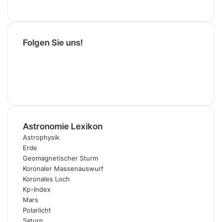
Folgen Sie uns!
F
a
X
c
I
e
n
P
b
s
a
T
o
t
y
h
o
a
p
r
Astronomie Lexikon
k
g
a
e
r
l
a
Astrophysik
a
d
Erde
m
s
Geomagnetischer Sturm
Koronaler Massenauswurf
Koronales Loch
Kp-Index
Mars
Polarlicht
Saturn