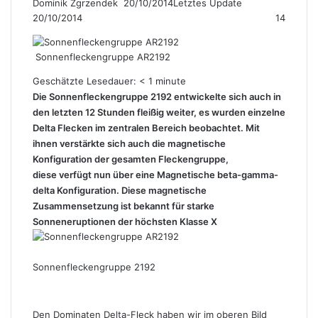
Dominik Zgrzendek
F
20/10/2014
Letztes Update
20/10/2014
o
14
l
l
Sonnenfleckengruppe AR2192
o
w
Geschätzte Lesedauer:
< 1
minute
o
Die Sonnenfleckengruppe 2192 entwickelte sich auch in
n
den letzten 12 Stunden fleißig weiter, es wurden einzelne
X
Delta Flecken im zentralen Bereich beobachtet. Mit
ihnen verstärkte sich auch die magnetische
Konfiguration der gesamten Fleckengruppe,
diese verfügt nun über eine Magnetische beta-gamma-
delta Konfiguration. Diese magnetische
Zusammensetzung ist bekannt für starke
Sonneneruptionen der höchsten Klasse X
Sonnenfleckengruppe 2192
Den Dominaten Delta-Fleck haben wir im oberen Bild