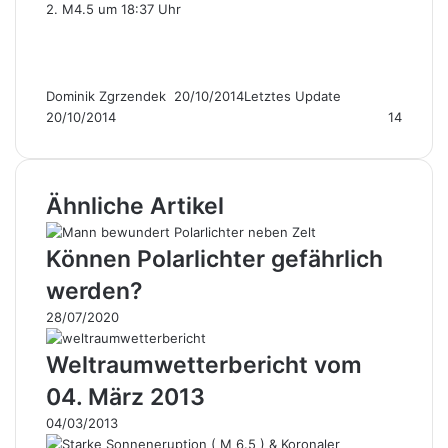
2. M4.5 um 18:37 Uhr
Dominik Zgrzendek
F
20/10/2014
Letztes Update
20/10/2014
o
14
l
l
o
Ähnliche Artikel
w
o
n
Können Polarlichter gefährlich
X
werden?
28/07/2020
Weltraumwetterbericht vom
04. März 2013
04/03/2013